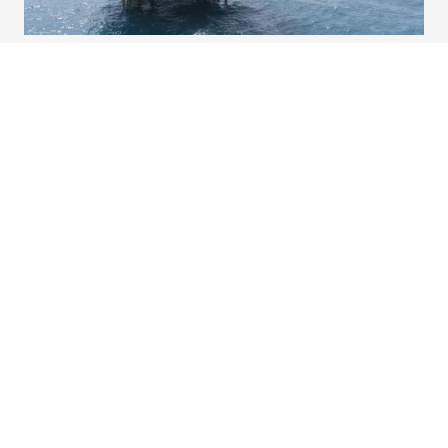
Trabajemos juntos
Para brindarte una atención personalizada, compártenos tus datos y
nos pondremos en contacto contigo. Nos dará mucho gusto poder
atenderte.