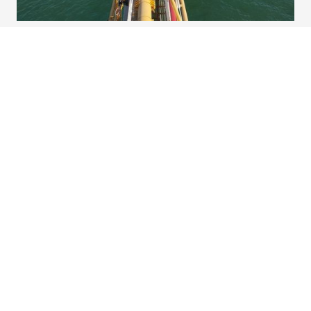
Trabajemos juntos
Para brindarte una atención personalizada, compártenos tus datos y
nos pondremos en contacto contigo. Nos dará mucho gusto poder
atenderte.