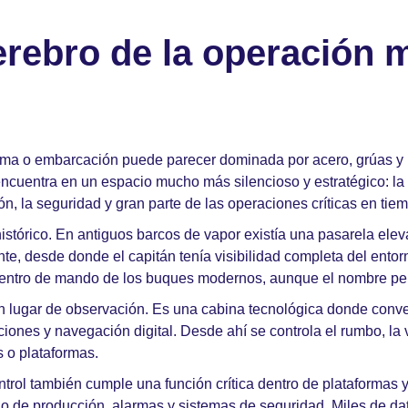
erebro de la operación 
aforma o embarcación puede parecer dominada por acero, grúas y
ncuentra en un espacio mucho más silencioso y estratégico: la
, la seguridad y gran parte de las operaciones críticas en tiem
 histórico. En antiguos barcos de vapor existía una pasarela e
nte, desde donde el capitán tenía visibilidad completa del ento
 centro de mando de los buques modernos, aunque el nombre p
 lugar de observación. Es una cabina tecnológica donde conver
ones y navegación digital. Desde ahí se controla el rumbo, la v
 o plataformas.
control también cumple una función crítica dentro de plataforma
ujo de producción, alarmas y sistemas de seguridad. Miles de d