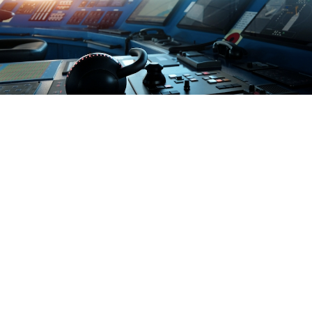
ntion to complaints
e of Ethics and Conduct
-bribery and compliance policy